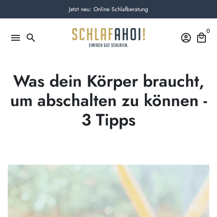
Direkt
Jetzt neu: Online Schlafberatung
zum
Inhalt
0
menu
search
account_circle
local_mall
Was dein Körper braucht,
um abschalten zu können -
3 Tipps