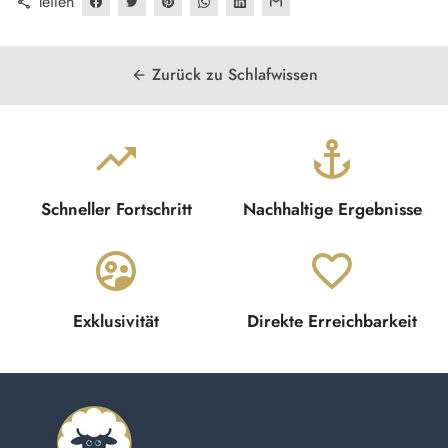
Teilen
share
Zurück zu Schlafwissen
arrow_back
trending_up
anchor
Schneller Fortschritt
Nachhaltige Ergebnisse
supervised_user_circle
favorite_border
Exklusivität
Direkte Erreichbarkeit