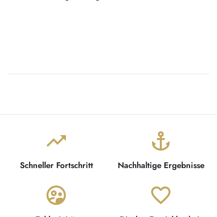
trending_up
anchor
Schneller Fortschritt
Nachhaltige Ergebnisse
supervised_user_circle
favorite_border