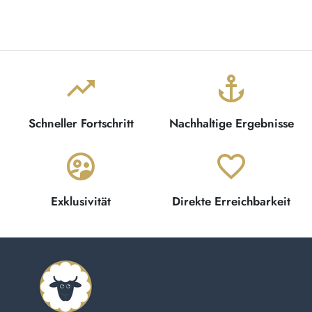
€3,90
trending_up
anchor
Schneller Fortschritt
Nachhaltige Ergebnisse
supervised_user_circle
favorite_border
Exklusivität
Direkte Erreichbarkeit