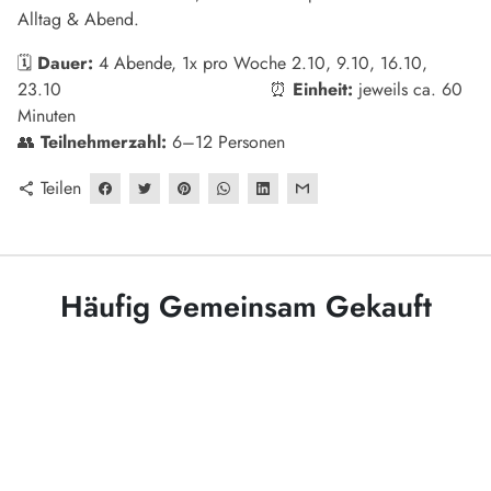
Alltag & Abend.
🗓
Dauer:
4 Abende, 1x pro Woche 2.10, 9.10, 16.10,
23.10
⏰
Einheit:
jeweils ca. 60
Minuten
👥
Teilnehmerzahl:
6–12 Personen
Teilen
share
Häufig Gemeinsam Gekauft